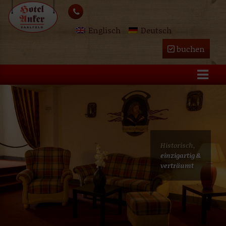
Skip
lose
to
Englisch
Deutsch
content
u
buchen
Historisch,
einzigartig &
verträumt