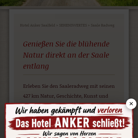
Hotel Anker Saalfeld
>
SEHENSWERTES
>
Saale Radweg
Genießen Sie die blühende
Natur direkt an der Saale
entlang
Erleben Sie den Saaleradweg mit seinen
427 km Natur, Geschichte, Kunst und
×
Gastfreundschaft. Perfekt ausgebaute
Radwege, verkehrsfreie und stille
Nebenstrecken führen durch eine
wunderschöne Landschaft im Grünen