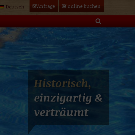
Anfrage
online
buchen
Deutsch
Historisch,
einzigartig &
verträumt