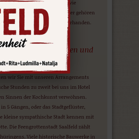
mit so wohlklingenden Namen wie
der Einzel- sowie Doppelzimmer gehören
nso sind Parkmöglichkeiten vorhanden.
e gern.
n, Saunawelten genießen und
ten wir Sie mit unseren Arrangements
che Stunden zu zweit bei uns im Hotel
llen Sinnen der Kochkunst verwöhnen.
n 5 Gängen, oder das Stadtgeflüster,
ere kleine sympathische Stadt kennen mit
e. Die Feengrottenstadt Saalfeld zählt
Thüringens. Viele historische Bauwerke in