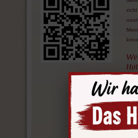
richt
unse
Mass
könn
Wel
Hot
Aben
Thür
Über
Unser
in d