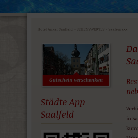
Hotel Anker Saalfeld
>
SEHENSWERTES
>
Saalemaxx
Da
Sa
Bes
neb
Städte App
Verb
Saalfeld
in Sa
kümm
Neben