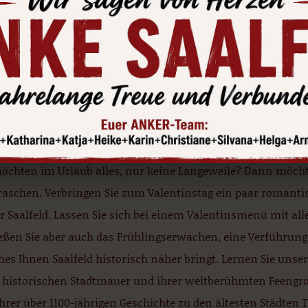
erichteten Zimmern. Jedes mit seiner individuellen Note, 
fürstenzimmer” und passendem Interieur. Zur Ausstattung 
Dusche, WC, Selbstwahltelefon, Farbfernseher und Fön. Ebe
n Sie Ihre Übernachtung in Saalfeld mit uns. Wir beraten Si
es was Ihr Urlaub braucht: Natur erlebe
tur entdecken
möchten im Urlaub alles, nur keine Langeweile? Dann möch
raschen. Verbringen Sie zum Valentinstag ein paar romantis
r Saalfeld. Lassen Sie sich bei einem Valentinsmenü mit a
ßen Sie aber auch das Frühlingserwachen, eine Verführung i
hes Ihnen Saalfeld historisch näher bringt. Lernen Sie uns
 historischen Stadtmauer und ihrer weltberühmten Feengrott
hrer über 1100-jährigen Geschichte zu den ältesten Städten 