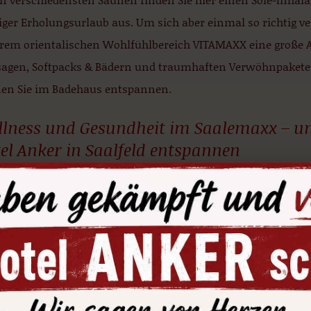
iger Erholungsurlaub aus. Um sich aber einmal so richtig v
rem orientalischen Wohlfühlbereich VITAMAXX eine große A
agen, Softpacks & Bädern und traumhaften Verwöhnpaket
en Sie im Badehaus entspannen.
lness und Gesundheit im Saalemaxx – u
el Anker in Saalfeld entspannen
ds heißen wir Sie dann willkommen gleich nebenan in Sa
inger Wald. Wir bieten Ihnen 10 Minuten vom Saalemaxx e
nachtung und verträumtes, historisches Flair in unserem Ho
 Hotel wird Sie begeistern, denn mit viel Liebe zum Detail 
en Zimmern auf modernen Standard zu verzichten. Übernach