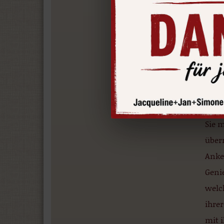
eing
“Kur
Bad/
Plane
All
Kul
Sie 
über
Anke
Genie
welc
ihrer
mit i