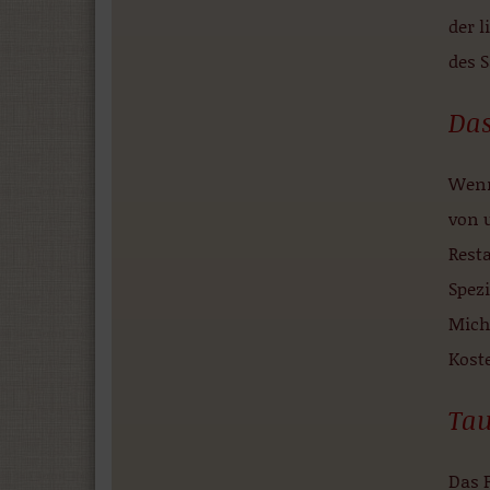
der l
des 
Das
Wenn
von 
Resta
Spez
Mich
Kost
Tau
Das F