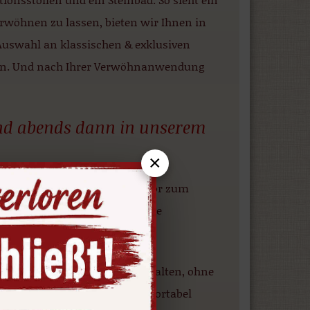
erwöhnen zu lassen, bieten wir Ihnen in
uswahl an klassischen & exklusiven
en. Und nach Ihrer Verwöhnanwendung
nd abends dann in unserem
×
alfeld – dem wunderschönen Tor zum
in hochklassige und angenehme
tel.
wurde die alte Bausubstanz erhalten, ohne
ten Sie in einem von 51 komfortabel