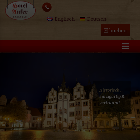
Skip
lose
to
Englisch
Deutsch
content
u
buchen
Historisch,
einzigartig &
verträumt