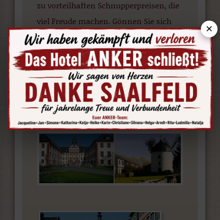
zu vorteilhaften Schnupperpreisen, die
viel Freude machen. Gönnen Sie sich
×
eine kleine Auszeit; entdecken Sie das
Hotel Anker und unsere Stadt von ihrer
schönsten Seite.
Zum Angebot
„Schlummerpreise für
Ausgeschlafene“