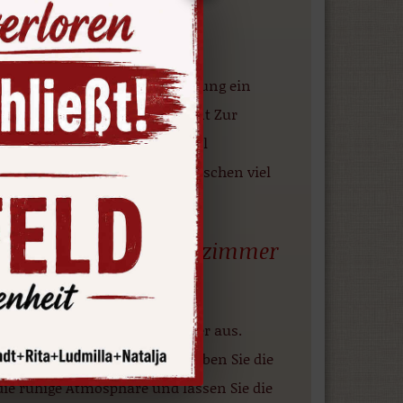
 Stadt
uchen Sie in angenehmer Umgebung ein
Haus am Platze, dem Restaurant Zur
n, im Vartaführer und im Aral
t erlesenen Speisen. Wir wünschen viel
quem von Ihrem Doppelzimmer
eld sich von Ihrem Doppelzimmer aus.
m gemütlichen Rundgang. Erleben Sie die
die ruhige Atmosphäre und lassen Sie die