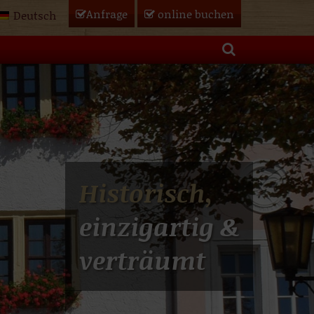
Anfrage
online
buchen
Deutsch
Historisch,
einzigartig &
verträumt