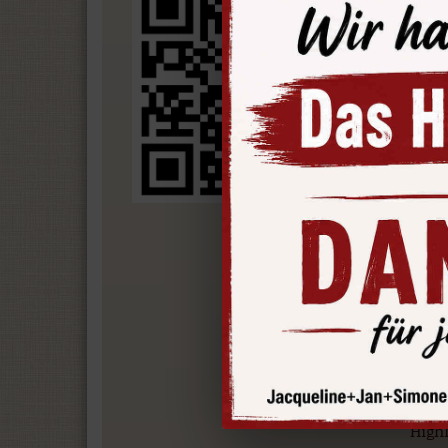
Ihr
Die 
stil
Güld
Schl
Verg
Kle
aus
Histo
Verl
Highl