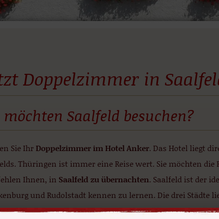
tzt Doppelzimmer in Saalfe
e möchten Saalfeld besuchen?
en Sie Ihr
Doppelzimmer im Hotel Anker
. Das Hotel liegt d
elds. Thüringen ist immer eine Reise wert. Sie möchten die
ehlen Ihnen, in
Saalfeld zu übernachten
. Saalfeld ist der i
kenburg und Rudolstadt kennen zu lernen. Die drei Städte l
rnt. Hier gibt es jede Menge zu sehen!