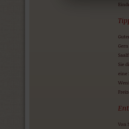
Eind
Tip
Gute
Gern
Saalf
Sie d
eine
Wenig
Frei
Ent
Von 