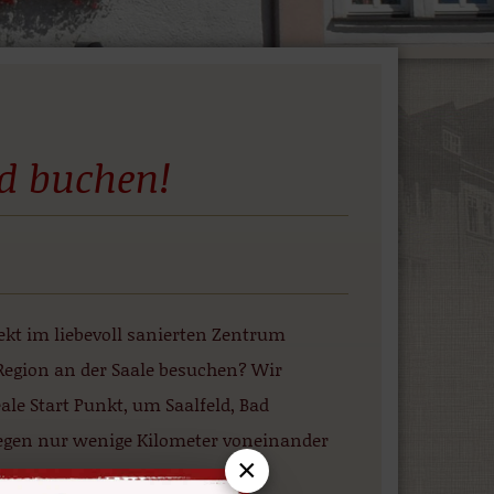
ld buchen!
irekt im liebevoll sanierten Zentrum
 Region an der Saale besuchen? Wir
deale Start Punkt, um Saalfeld, Bad
iegen nur wenige Kilometer voneinander
×