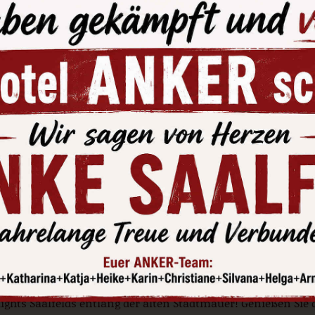
 Doppelzimmer in einer kleinen Thüringer
Innenstadt von
Saalfeld
ist liebenswert restauriert. Hier b
volles Doppelzimmer. Gleich nebenan speisen Sie im besten 
enen Gans. Das Restaurant ist im Bib-Gourmand von Micheli
emmeratlas geführt. Der Küchenchef belohnen Sie abends mi
nügen bei der Auswahl auf der Speisekarte!
ine Rundgänge abends in Saalfeld – be
!
risch wertvoll, einzigartig verträumt, so präsentiert Saalf
assen Sie unser Hotel und Ihr Doppelzimmer abends zu eine
ights Saalfelds entlang der alten Stadtmauer! Genießen Sie 