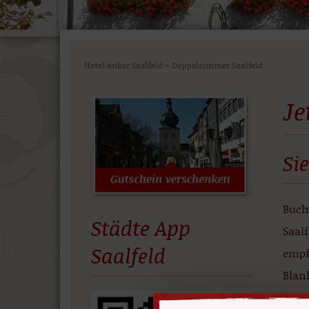
Hotel Anker Saalfeld
>
Doppelzimmer Saalfeld
Je
Si
Buch
Städte App
Saalf
Saalfeld
empf
Blan
entfe