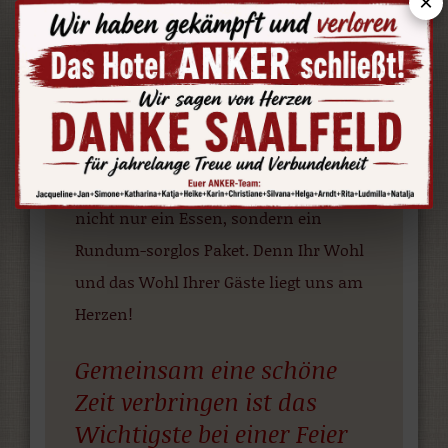
×
Heidecksburg besuchen möchten – es
gibt in Saalfeld und Umgebung viel
Schönes zu entdecken.
Wir beraten Sie gern über
Ausflugsziele
und
Sehenswürdigkeiten in der
Umgebung
. Bei uns bekommen Sie
nicht nur ein Essen, sondern ein
Rundum-sorglos Paket. Denn Ihr Wohl
und das Wohl Ihrer Gäste liegt uns am
Herzen!
Gemeinsam eine schöne
Zeit verbringen ist das
Wichtigste bei einer Feier