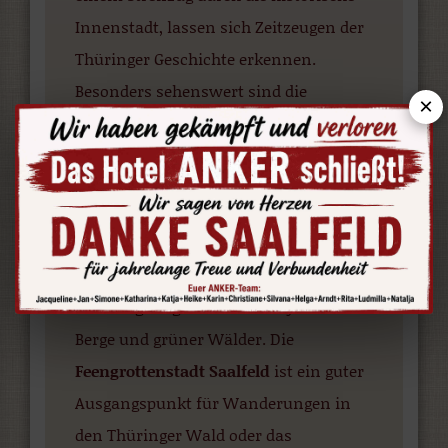
Innenstadt, lassen sich Zeitzeugen der
Thüringer Geschichte erkennen.
Besonders sehenswert sind die
×
Johanneskirche und das ehemalige
Franziskanerkloster, das heute
Stadtmuseum ist.
Saalfeld liegt im malerischen Saaletal
am Rande des Thüringer
Schiefergebirges inmitten idyllischer
Berge und grüner Wälder. Die
Feengrottenstadt Saalfeld
ist ein guter
Ausgangspunkt für Wanderungen in
den Thüringer Wald oder das