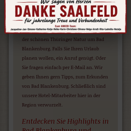
Unterkunft liegt günstig mitten im
Zentrum. So können Sie kleine
kulturell interessante Städte
entdecken. Zugleich sind Sie inmitten
der schönen Thüringer Natur um Bad
Blankenburg. Falls Sie Ihren Urlaub
planen wollen, ein Anruf genügt. Oder
Sie fragen einfach per E-Mail an. Wir
geben Ihnen gern Tipps, zum Erkunden
von Bad Blankenburg. Schließlich sind
unsere Hotel-Mitarbeiter hier in der
Region verwurzelt.
Entdecken Sie Highlights in
Bad Blankenburg und