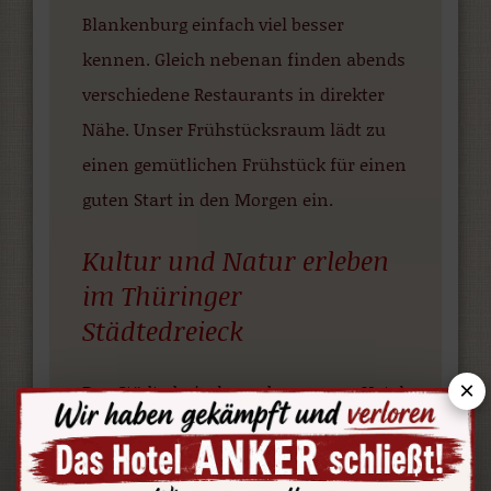
Blankenburg einfach viel besser
kennen. Gleich nebenan finden abends
verschiedene Restaurants in direkter
Nähe. Unser Frühstücksraum lädt zu
einen gemütlichen Frühstück für einen
guten Start in den Morgen ein.
Kultur und Natur erleben
im Thüringer
Städtedreieck
×
Das Städtedreieck rund um unser Hotel
bietet alle Vorzüge einer Region mit
vielen Sehenswürdigkeiten. Ihre