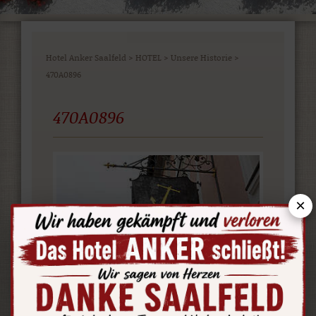
Hotel Anker Saalfeld
>
HOTEL
>
Unsere Historie
>
470A0896
470A0896
×