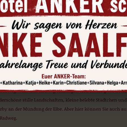
 befindet sich oberhalb der Saale mitten in der schönen res
en Sie die für Ihre Übernachtung optimale Bedingungen vor.
er Sparkasse oder anderen Geldinstituten Bargeld abheben. 
er direkten Umgebung des Hotels vor. Zudem können Sie in e
anderen schönen Eckchen der Innenstadt besuchen.
erwegs in der Region Saalfeld und Mittel
dwandern
gens, wenn Sie in Hof starten, könnte
Saalfeld
die vierte Et
radwegs sein. Der Radweg schlängelt sich entlang des liebli
erschöne stille Landschaften, kleine belebte Städtchen und
arby an der Mündung der Elbe. Aber hier können Sie auch a
-Radweg.