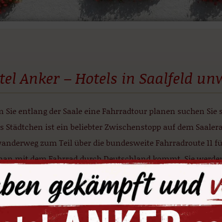
tel Anker – Hotels in Saalfeld un
 Sie entlang der Saale eine Fahrradtour planen suchen Sie 
s Städtchen ist ein beliebter Zwischenstopp auf dem Saaler
anderweg zum Teil über die bundesweite Fahrradroute 11 fü
man mit dem Fahrrad durch Deutschland kommt. Sie werden 
els Saalfeld: Ideale Bedingungen für Ihr
Übernachtung
können Sie ganz bequem telefonisch oder per