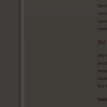
Hier
inte
wech
nach
Ihr
Wir l
durc
beis
lohn
Wir 
Tele