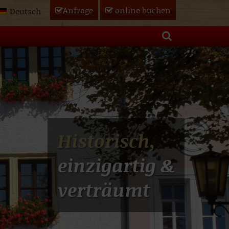
Anfrage
online
buchen
Deutsch
Historisch,
einzigartig &
verträumt