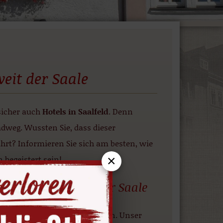
weit der Saale
sicher auch
Hotels in Saalfeld
. Denn
adweg. Wussten Sie, dass dieser
hrt? Informieren Sie sich am besten, wie
×
begeistert sein!
e Übernachtung an der Saale
 E-Mail im Hotel Anker buchen. Unser