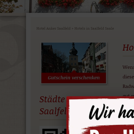
Hotel Anker Saalfeld
>
Hotels in Saalfeld Saale
Ho
Wenn
diese
Radw
gut 
Städte App
Saalfeld
Hot
Ihre