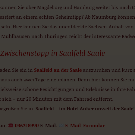
 können Sie über Magdeburg und Hamburg weiter bis nach Cu
ressiert an einem echten Geheimtipp? Ab Naumburg können
seln. Hier können Sie das unentdeckte Sachsen-Anhalt von s
 Mühlhausen nach Thüringen reicht der interessante Radw
 Zwischenstopp in Saalfeld Saale
aden Sie ein in
Saalfeld an der Saale
auszuruhen und kurz au
haus auch zwei Tage einzuplanen. Denn hier können Sie mit
pielsweise schöne Besichtigungen und Erlebnisse in Ihre Fa
t sich – nur 20 Minuten mit dem Fahrrad entfernt.
begrüßen Sie in
Saalfeld – im Hotel Anker unweit der Saale
!
fon
:
03671 5990
E-Mail
:
E-Mail-Formular