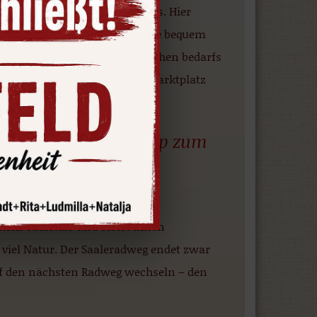
taurierten Innenstadt Saalfelds. Hier
 Hier können Sie beispielsweise bequem
Sie finden die Waren des täglichen bedarfs
ines der beliebten Cafés am Marktplatz
deutschland – Ihr Tipp zum
appe auf Ihrem Weg entlang des
chen Saaletals und bietet Ihnen
 viel Natur. Der Saaleradweg endet zwar
uf den nächsten Radweg wechseln – den