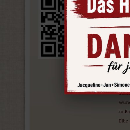
Hotel
find
bei d
in d
und 
Unt
Ra
Übri
Saale
wund
in B
Elbe