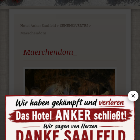
Hotel Anker Saalfeld
>
SEHENSWERTES
>
Maerchendom_
Maerchendom_
×