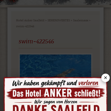
Hotel Anker Saalfeld
>
SEHENSWERTES
>
Saalemaxx
>
swim-422546
swim-422546
×