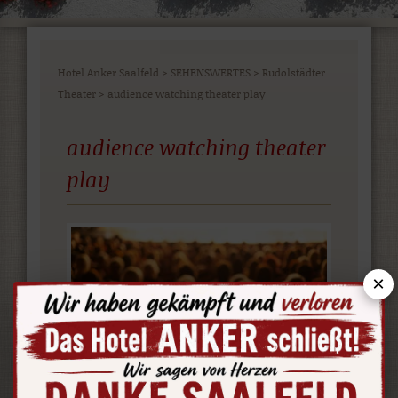
Hotel Anker Saalfeld
>
SEHENSWERTES
>
Rudolstädter
Theater
>
audience watching theater play
audience watching theater
play
×