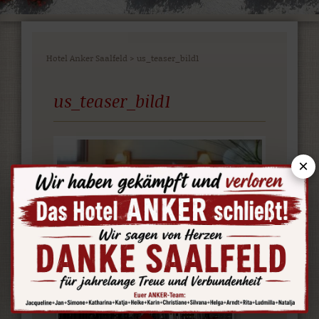
Hotel Anker Saalfeld
>
us_teaser_bild1
us_teaser_bild1
×