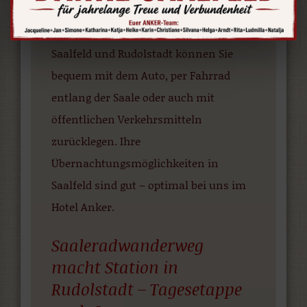
übrigens einer der schönsten Parks in
Rudolstadt. Die 10 km zwischen
Saalfeld und Rudolstadt können Sie
bequem mit dem Auto, per Fahrrad
entlang der Saale oder auch mit
öffentlichen Verkehrsmitteln
zurücklegen. Ihre
Übernachtungsmöglichkeiten in
Saalfeld sind gut – optimal bei uns im
Hotel Anker.
Saaleradwanderweg
macht Station in
Rudolstadt – Tagesetappe