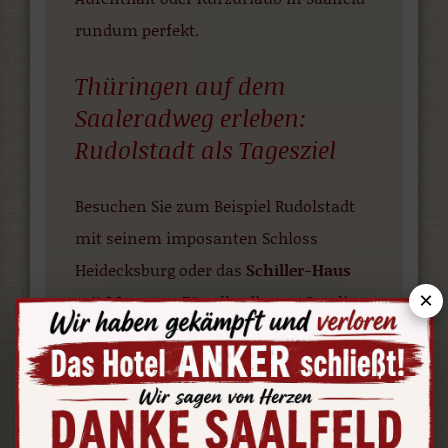
rundum perfekt.
Thüringen auf dem
Saaleradweg erleben:
Rudolstadt als Tagesziel
Besuchen Sie zum Beispiel Rudolstadt
mit seinem imposanten Schloss
Heidecksburg oder das
Schiller-Haus
×
mit Museum
. Für alle, die von Caroline
von Wolzogen oder Charlotte von
Lengefeld gehört haben, ist dieser
historische Ort ein absolutes Highlight.
Der Garten des Schillerhauses ist