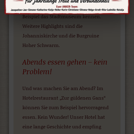
Dann lernen Sie auf dem Weg zum
Beispiel das Stadtmuseum kennen.
Weitere Highlights sind die
Johanniskirche und die Burgruine
Hoher Schwarm.
Abends essen gehen – kein
Problem!
Und was machen Sie am Abend? Im
Hotelrestaurant „Zur güldenen Gans“
können Sie zum Beispiel hervorragend
essen. Kein Wunder! Unser Hotel hat
eine lange Geschichte und empfing