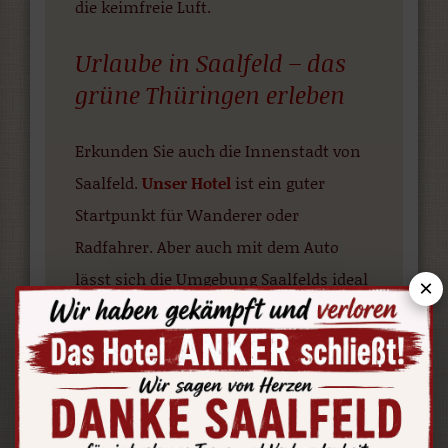
die keimfreie Luft.
Urlaube in Saalfeld – das
grüne Thüringen erleben
Erkunden Sie auch die Innenstadt von
Saalfeld.
Unser Hotel
ist ein guter
Startpunkt für Wanderer oder
Radfahrer. Aber auch mit dem Auto
lässt sich die Umgebung Saalfelds ideal
×
erkunden. Die Innenstadt hat zudem
viele Sehenswürdigkeiten. Dazu
kommen Cafés und grüne Plätze.
Machen Sie doch mal einen
historischen
Rundgang mit Führung
!