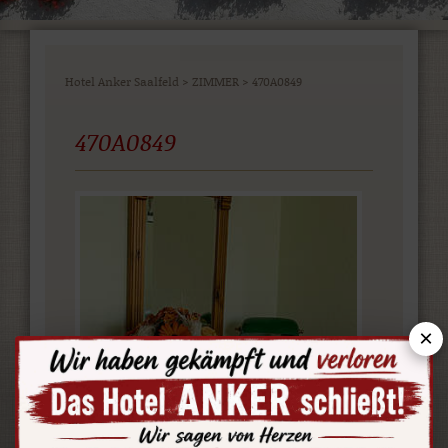
Hotel Anker Saalfeld
>
ZIMMER
>
470A0849
470A0849
×