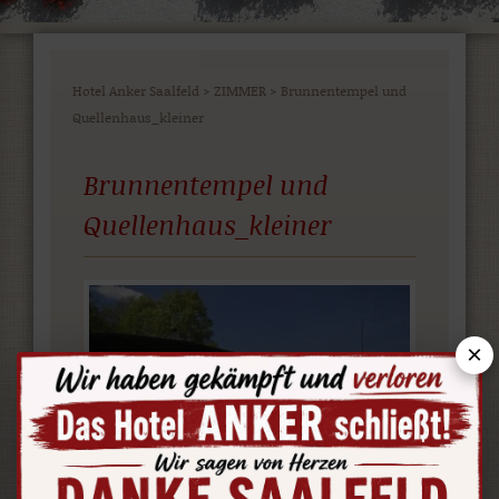
Hotel Anker Saalfeld
>
ZIMMER
>
Brunnentempel und
Quellenhaus_kleiner
Brunnentempel und
Quellenhaus_kleiner
×