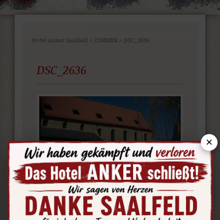
Hotel Anker Saalfeld
>
ZIMMER
>
DSC_2636
DSC_2636
×