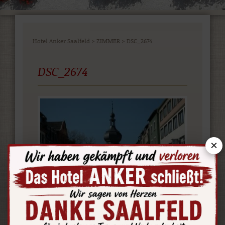
Hotel Anker Saalfeld
>
ZIMMER
>
DSC_2674
DSC_2674
×