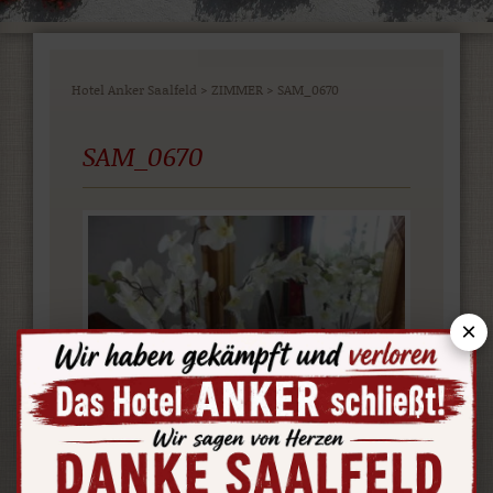
Hotel Anker Saalfeld
>
ZIMMER
>
SAM_0670
SAM_0670
×